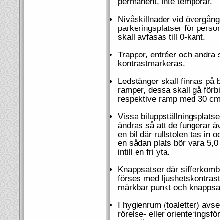
permanent, inte temporär.
Nivåskillnader vid övergån
parkeringsplatser för perso
skall avfasas till 0-kant.
Trappor, entréer och andra 
kontrastmarkeras.
Ledstänger skall finnas på 
ramper, dessa skall gå förbi
respektive ramp med 30 cm
Vissa biluppställningsplatse
ändras så att de fungerar ä
en bil där rullstolen tas in 
en sådan plats bör vara 5,0
intill en fri yta.
Knappsatser där sifferkombi
förses med ljushetskontrast,
märkbar punkt och knappsat
I hygienrum (toaletter) avs
rörelse- eller orienteringsf