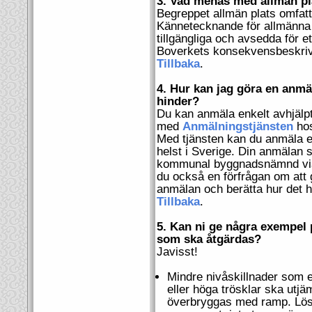
3. Vad menas med allmän pl
Begreppet allmän plats omfatta
Kännetecknande för allmänna p
tillgängliga och avsedda för 
Boverkets konsekvensbeskrivni
Tillbaka
.
4. Hur kan jag göra en anmä
hinder?
Du kan anmäla enkelt avhjälp
med
Anmälningstjänsten
hos
Med tjänsten kan du anmäla e
helst i Sverige. Din anmälan sk
kommunal byggnadsnämnd via 
du också en förfrågan om att 
anmälan och berätta hur det h
Tillbaka
.
5. Kan ni ge några exempel 
som ska åtgärdas?
Javisst!
Mindre nivåskillnader som e
eller höga trösklar ska utjäm
överbryggas med ramp. Lö