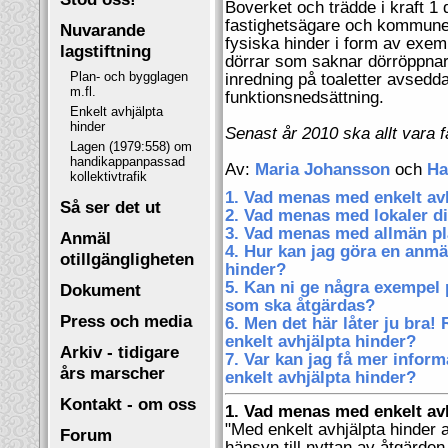
Boverket och trädde i kraft 1
fastighetsägare och kommuner
Nuvarande
fysiska hinder i form av exem
lagstiftning
dörrar som saknar dörröppnare
Plan- och bygglagen
inredning på toaletter avsedd
m.fl.
funktionsnedsättning.
Enkelt avhjälpta
hinder
Senast år 2010 ska allt vara f
Lagen (1979:558) om
handikappanpassad
Av:
Maria Johansson
och
Ha
kollektivtrafik
1. Vad menas med enkelt av
Så ser det ut
2. Vad menas med lokaler di
3. Vad menas med allmän pl
Anmäl
4. Hur kan jag göra en anmä
otillgängligheten
hinder?
5. Kan ni ge några exempel 
Dokument
som ska åtgärdas?
Press och media
6. Men det här låter ju bra!
enkelt avhjälpta hinder?
Arkiv - tidigare
7. Var kan jag få mer infor
års marscher
enkelt avhjälpta hinder?
Kontakt - om oss
1. Vad menas med enkelt av
"Med enkelt avhjälpta hinder
Forum
hänsyn till nyttan av åtgärden