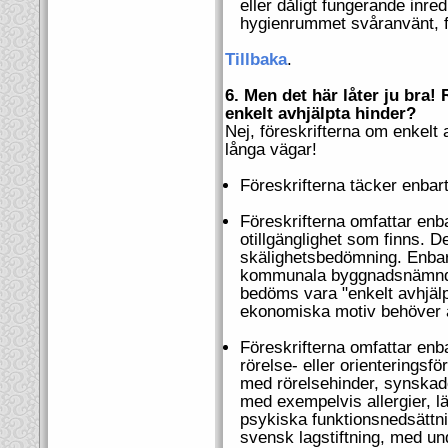
eller dåligt fungerande inre
hygienrummet svåranvänt, fl
Tillbaka
.
6. Men det här låter ju bra!
enkelt avhjälpta hinder?
Nej, föreskrifterna om enkelt 
långa vägar!
Föreskrifterna täcker enbart 
Föreskrifterna omfattar enb
otillgänglighet som finns. 
skälighetsbedömning. Enbart
kommunala byggnadsnämnder,
bedöms vara "enkelt avhjälpt
ekonomiska motiv behöver 
Föreskrifterna omfattar enb
rörelse- eller orienteringsf
med rörelsehinder, synskad
med exempelvis allergier, lä
psykiska funktionsnedsättni
svensk lagstiftning, med und