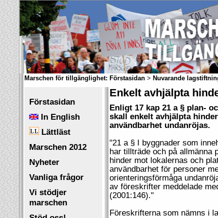
Marschen för tillgänglighet:
Förstasidan
>
Nuvarande lagstiftnin
Enkelt avhjälpta hind
Förstasidan
Enligt 17 kap 21 a § plan- 
In English
skall enkelt avhjälpta hinde
användbarhet undanröjas.
Lättläst
"21 a § I byggnader som inneh
Marschen 2012
har tillträde och på allmänna p
hinder mot lokalernas och plat
Nyheter
användbarhet för personer med
Vanliga frågor
orienteringsförmåga undanröja
av föreskrifter meddelade me
Vi stödjer
(2001:146)."
marschen
Föreskrifterna som nämns i la
Stöd oss!