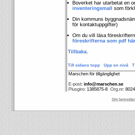
Boverket har utarbetat en o
inventeringsmall
som förkl
Din kommuns byggnadsnäm
för kontaktuppgifter)
Om du vill läsa föreskrifter
föreskrifterna som pdf hä
Tillbaka
.
Till sidans topp
Upp en nivå
T
Marschen för tillgänglighet
E-post:
info@marschen.se
Plusgiro:
1385875-8
Org.nr:
8024
Om hemsida