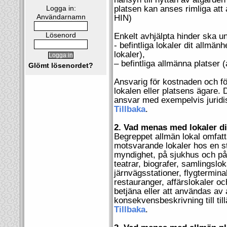
Logga in:
platsen kan anses rimliga att
Användarnamn
HIN)
Lösenord
Enkelt avhjälpta hinder ska un
- befintliga lokaler dit allmänh
lokaler),
– befintliga allmänna platser 
Glömt lösenordet?
Ansvarig för kostnaden och för
lokalen eller platsens ägare.
ansvar med exempelvis juridis
Tillbaka
.
2. Vad menas med lokaler di
Begreppet allmän lokal omfatta
motsvarande lokaler hos en st
myndighet, på sjukhus och på v
teatrar, biografer, samlingslok
järnvägsstationer, flygtermina
restauranger, affärslokaler oc
betjäna eller att användas av
konsekvensbeskrivning till til
Tillbaka
.