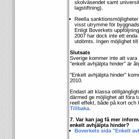
skolväsendet samt universi
lagstiftning).
Reella sanktionsmöjlighete
visst utrymme för byggnads
Enligt Boverkets uppföljning
2007 har dock inte ett enda 
utdömts. Ingen möjlighet til
Slutsats
Sverige kommer inte att vara t
"enkelt avhjälpta hinder" är å
"Enkelt avhjälpta hinder" kom
2010.
Endast att klassa otillgänglig
därmed ge möjlighet att föra 
reell effekt, både på kort och 
Tillbaka
.
7. Var kan jag få mer infor
enkelt avhjälpta hinder?
Boverkets sida "Enkelt av