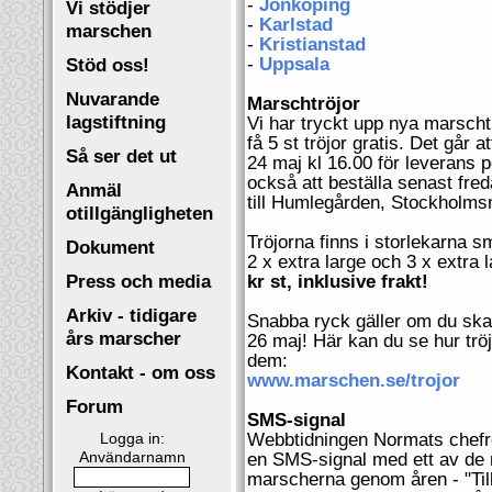
-
Jönköping
Vi stödjer
-
Karlstad
marschen
-
Kristianstad
Stöd oss!
-
Uppsala
Nuvarande
Marschtröjor
lagstiftning
Vi har tryckt upp nya marsch
få 5 st tröjor gratis. Det går 
Så ser det ut
24 maj kl 16.00 för leverans p
också att beställa senast fred
Anmäl
till Humlegården, Stockholm
otillgängligheten
Tröjorna finns i storlekarna s
Dokument
2 x extra large och 3 x extra 
Press och media
kr st, inklusive frakt!
Arkiv - tidigare
Snabba ryck gäller om du ska
års marscher
26 maj! Här kan du se hur tröj
dem:
Kontakt - om oss
www.marschen.se/trojor
Forum
SMS-signal
Logga in:
Webbtidningen Normats chefre
Användarnamn
en SMS-signal med ett av de 
marscherna genom åren - "Tillg