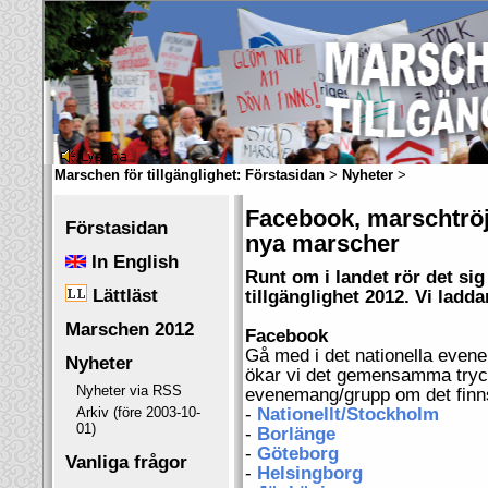
Marschen för tillgänglighet:
Förstasidan
>
Nyheter
>
Facebook, marschtröj
Förstasidan
nya marscher
In English
Runt om i landet rör det sig
Lättläst
tillgänglighet 2012. Vi laddar
Marschen 2012
Facebook
Gå med i det nationella even
Nyheter
ökar vi det gemensamma tryck
Nyheter via RSS
evenemang/grupp om det finn
Arkiv (före 2003-10-
-
Nationellt/Stockholm
01)
-
Borlänge
-
Göteborg
Vanliga frågor
-
Helsingborg