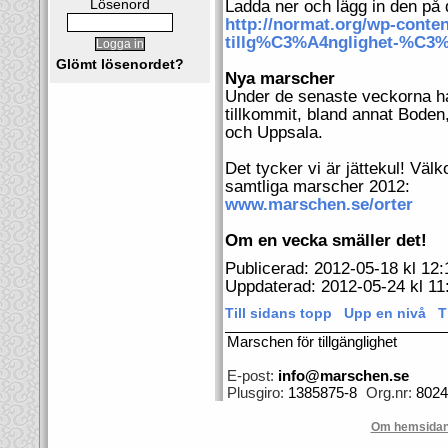
Lösenord
Ladda ner och lägg in den på 
http://normat.org/wp-conte
tillg%C3%A4nglighet-%C3%
Glömt lösenordet?
Nya marscher
Under de senaste veckorna 
tillkommit, bland annat Boden
och Uppsala.
Det tycker vi är jättekul! Väl
samtliga marscher 2012:
www.marschen.se/orter
Om en vecka smäller det!
Publicerad: 2012-05-18 kl 12:
Uppdaterad: 2012-05-24 kl 11
Till sidans topp
Upp en nivå
T
Marschen för tillgänglighet
E-post:
info@marschen.se
Plusgiro:
1385875-8
Org.nr:
8024
Om hemsida