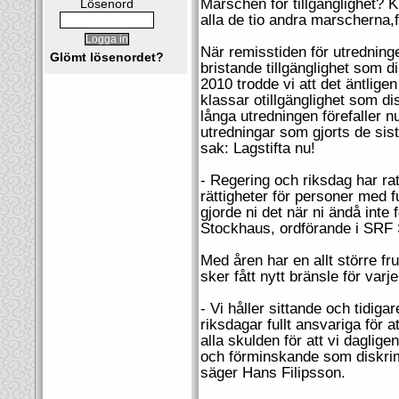
Marschen för tillgänglighet?
Lösenord
alla de tio andra marscherna,f
När remisstiden för utredning
Glömt lösenordet?
bristande tillgänglighet som d
2010 trodde vi att det äntlig
klassar otillgänglighet som di
långa utredningen förefaller n
utredningar som gjorts de sis
sak: Lagstifta nu!
- Regering och riksdag har ra
rättigheter för personer med f
gjorde ni det när ni ändå inte 
Stockhaus, ordförande i SRF
Med åren har en allt större fru
sker fått nytt bränsle för varje
- Vi håller sittande och tidig
riksdagar fullt ansvariga för a
alla skulden för att vi daglige
och förminskande som diskrimi
säger Hans Filipsson.