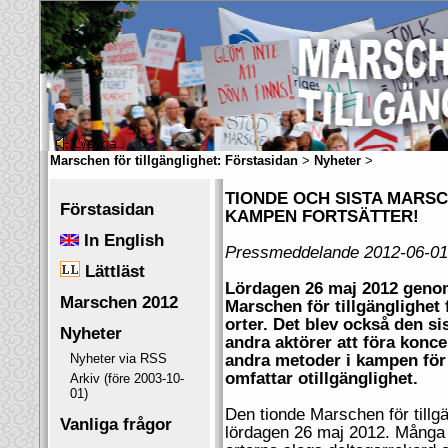
Marschen för tillgänglighet:
Förstasidan
>
Nyheter
>
TIONDE OCH SISTA MARS
Förstasidan
KAMPEN FORTSÄTTER!
In English
Pressmeddelande 2012-06-01
Lättläst
Lördagen 26 maj 2012 geno
Marschen 2012
Marschen för tillgänglighet f
orter. Det blev också den 
Nyheter
andra aktörer att föra konce
Nyheter via RSS
andra metoder i kampen för
omfattar otillgänglighet.
Arkiv (före 2003-10-
01)
Den tionde Marschen för tillg
Vanliga frågor
lördagen 26 maj 2012. Många