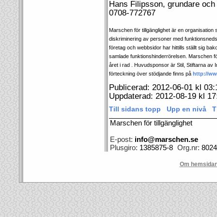
Hans Filipsson, grundare och
0708-772767
Marschen för tillgänglighet är en organisation 
diskriminering av personer med funktionsnedsät
företag och webbsidor har hittills ställt sig ba
samlade funktionshinderrörelsen. Marschen för 
året i rad . Huvudsponsor är Stil, Stiftarna av 
förteckning över stödjande finns på
http://w
Publicerad: 2012-06-01 kl 03:
Uppdaterad: 2012-08-19 kl 17
Till sidans topp
Upp en nivå
T
Marschen för tillgänglighet
E-post:
info@marschen.se
Plusgiro:
1385875-8
Org.nr:
8024
Om hemsida