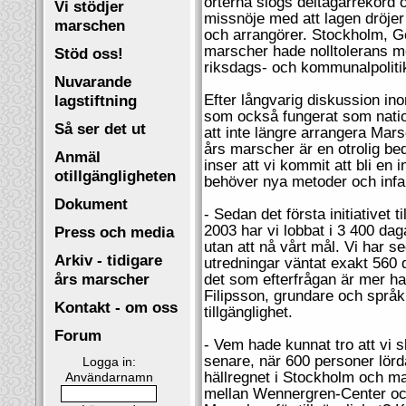
orterna slogs deltagarrekord o
Vi stödjer
missnöje med att lagen dröjer
marschen
och arrangörer. Stockholm, 
marscher hade nolltolerans mo
Stöd oss!
riksdags- och kommunalpoliti
Nuvarande
lagstiftning
Efter långvarig diskussion in
som också fungerat som natio
Så ser det ut
att inte längre arrangera Marsc
års marscher är en otrolig bed
Anmäl
inser att vi kommit att bli en i
otillgängligheten
behöver nya metoder och infal
Dokument
- Sedan det första initiativet 
2003 har vi lobbat i 3 400 da
Press och media
utan att nå vårt mål. Vi har 
Arkiv - tidigare
utredningar väntat exakt 560 
års marscher
det som efterfrågan är mer h
Filipsson, grundare och språk
Kontakt - om oss
tillgänglighet.
Forum
- Vem hade kunnat tro att vi s
senare, när 600 personer lörd
Logga in:
hällregnet i Stockholm och m
Användarnamn
mellan Wennergren-Center och