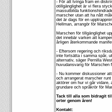
- För att tvinga fram en disk
otillgänglighet är vi flera sty
massutbilda funktionshindrade i
marscher utan att ha nått måle
det är dags för en upptrappn
Hellman, arrangör för Marschen
Marschen för tillgänglighet 
det innebär varken att kampen
årligen återkommande manifes
- Eftersom regering och riksd
inte fortsätta i samma spår, u
alternativ, säger Pernilla W
huvudansvarig för Marschen fö
- Nu kommer diskussioner at
och arrangerat marscher runt
aktörer om hur vi går vidare, 
grundare och språkrör för Mars
Tack till alla som bidragit t
orter genom åren!
Kontakt: