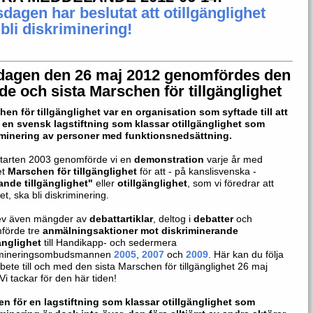
dagen har beslutat att otillgänglighet
bli diskriminering!
dagen den 26 maj 2012 genomfördes den
de och sista Marschen för tillgänglighet
en för tillgänglighet var en organisation som syftade till att
a en svensk lagstiftning som klassar otillgänglighet som
iminering av personer med funktionsnedsättning.
starten 2003 genomförde vi en
demonstration
varje år med
et
Marschen för tillgänglighet
för att - på kanslisvenska -
ande tillgänglighet"
eller
otillgänglighet
, som vi föredrar att
et, ska bli diskriminering.
rev även mängder av
debattartiklar
, deltog i
debatter
och
förde tre
anmälningsaktioner mot diskriminerande
änglighet
till Handikapp- och sedermera
imineringsombudsmannen
2005
,
2007
och
2009
. Här kan du följa
rbete till och med den sista Marschen för tillgänglighet 26 maj
Vi tackar för den här tiden!
n för en lagstiftning som klassar otillgänglighet som