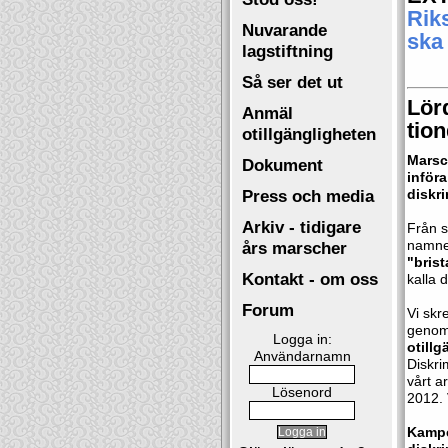
Riks
Nuvarande
ska 
lagstiftning
Så ser det ut
Lör
Anmäl
tion
otillgängligheten
Marsch
Dokument
inför
Press och media
diskr
Arkiv - tidigare
Från 
namn
års marscher
"brist
Kontakt - om oss
kalla d
Forum
Vi sk
genom
Logga in:
otillg
Användarnamn
Diskr
vårt a
Lösenord
2012. 
Kampe