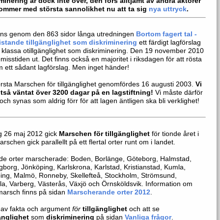
minering är dock inte över, den förs alltjämt av andra aktörer
ommer med största sannolikhet nu att ta sig
nya uttryck
.
nns genom den 863 sidor långa utredningen
Bortom fagert tal -
istande tillgänglighet som diskriminering
ett färdigt lagförslag
 klassa otillgänglighet som diskriminering. Den 19 november 2010
emisstiden ut. Det finns också en majoritet i riksdagen för att rösta
 ett sådant lagförslag. Men inget händer!
rsta Marschen för tillgänglighet genomfördes 16 augusti 2003.
Vi
ltså väntat över 3200 dagar på en lagstiftning!
Vi måste därför
och synas som aldrig förr för att lagen äntligen ska bli verklighet!
g 26 maj 2012 gick
Marschen för tillgänglighet
för tionde året i
rschen gick parallellt på ett flertal orter runt om i landet.
de orter marscherade: Boden, Borlänge, Göteborg, Halmstad,
gborg, Jönköping, Karlskrona, Karlstad, Kristianstad, Kumla,
ing, Malmö, Ronneby, Skellefteå, Stockholm, Strömsund,
a, Varberg, Västerås, Växjö och Örnsköldsvik. Information om
marsch finns på sidan
Marscherande orter 2012
.
 av fakta och argument
för
tillgänglighet
och att se
änglighet
som
diskriminering
på sidan
Vanliga frågor
.