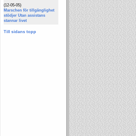
(12-05-05)
Marschen för tillgänglighet
stödjer Utan assistans
stannar livet
Till sidans topp