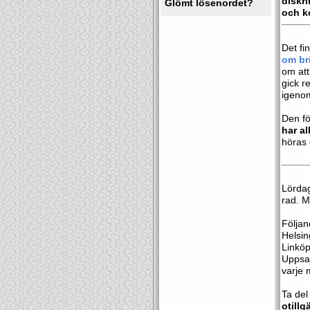
diskri
Glömt lösenordet?
och k
Det fi
om br
om att
gick r
igenom
Den fö
har al
höras 
Lörda
rad. Ma
Följan
Helsin
Linköp
Uppsal
varje 
Ta del
otillg