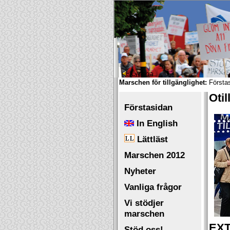
Marschen för tillgänglighet:
Första
Otil
Förstasidan
In English
Lättläst
Marschen 2012
Nyheter
Vanliga frågor
Vi stödjer
marschen
EXT
Stöd oss!