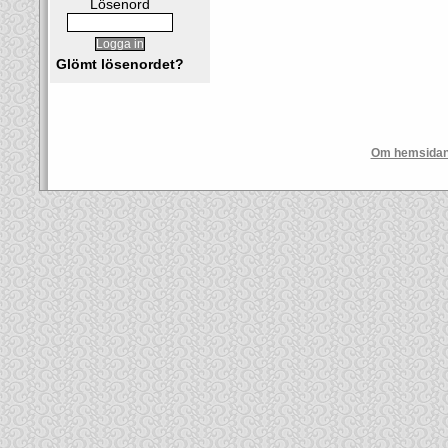
Lösenord
Glömt lösenordet?
Om hemsida