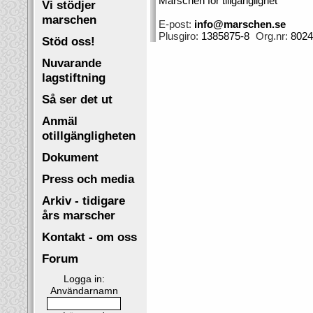
Marschen för tillgänglighet
Vi stödjer
marschen
E-post:
info@marschen.se
Plusgiro:
1385875-8
Org.nr:
8024
Stöd oss!
Nuvarande
lagstiftning
Så ser det ut
Anmäl
otillgängligheten
Dokument
Press och media
Arkiv - tidigare
års marscher
Kontakt - om oss
Forum
Logga in:
Användarnamn