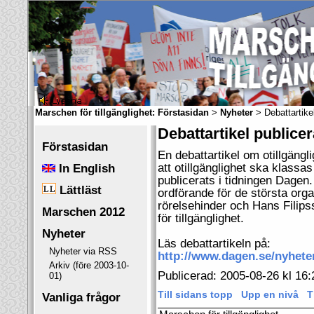
Marschen för tillgänglighet:
Förstasidan
>
Nyheter
> Debattartike
Debattartikel publice
Förstasidan
En debattartikel om otillgängl
In English
att otillgänglighet ska klassa
publicerats i tidningen Dagen
Lättläst
ordförande för de största org
rörelsehinder och Hans Filips
Marschen 2012
för tillgänglighet.
Nyheter
Läs debattartikeln på:
Nyheter via RSS
http://www.dagen.se/nyhete
Arkiv (före 2003-10-
Publicerad: 2005-08-26 kl 16:
01)
Till sidans topp
Upp en nivå
T
Vanliga frågor